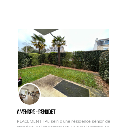
A vendre - BENODET
CLIQUER ICI POUR AGRANDIR
PLACEMENT ! Au sein d'une résidence sénior de
standing, bel appartement T2 avec locataire en