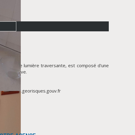
tant d'une lumière traversante, est composé d'une
ue excessive.
 et 1670 €
http://www.georisques.gouv.fr