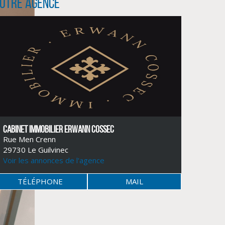
otre agence
CABINET IMMOBILIER ERWANN COSSEC
Rue Men Crenn
29730 Le Guilvinec
Voir les annonces de l'agence
TÉLÉPHONE
MAIL