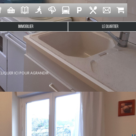
IMMOBILIER
LE QUARTIER
 commerces et à 30 mètres de la mer, cet appartement, profi
mbre et une salle d'eau-W.C.. Logement à consommation énergétiq
CLIQUER ICI POUR AGRANDIR
uation du montant annuel des dépenses en énergies : entre 1210 €
de LOCTUDY au 02 98 66 58 01
st exposé sont disponibles en agence et sur le site Géorisques : 
6.00% TTC à la charge de l'acquéreur