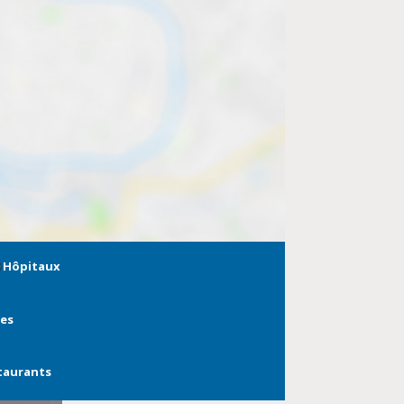
Hôpitaux
ies
taurants