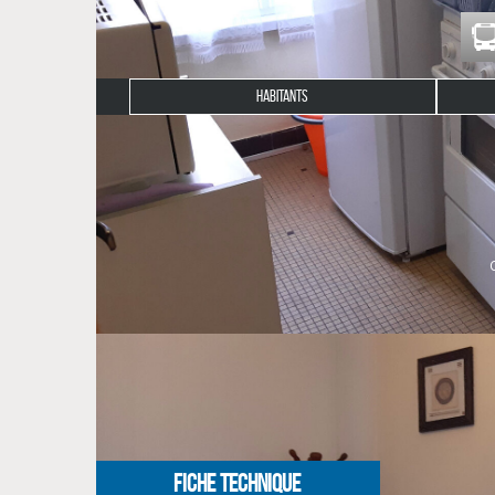
HABITANTS
Description du bien
En plein coeur de LOCTUDY, à quelques mètres des
entrée, une kitchenette, une pièce de vie, une cha
Classe énergie : G 470 ; Classe climat : C 15 ; Éval
Pour toute demande, merci de contacter l'agence 
Les informations sur les risques auxquels ce bien e
** €110 240
honoraires inclus
|
|
€104 000
hors honoraires
Honoraires : 
NOS HONORAIRES
FICHE TECHNIQUE