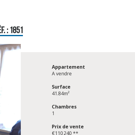
. : 1851
Appartement
A vendre
Surface
41.84m²
Chambres
1
Prix de vente
€110 240
**