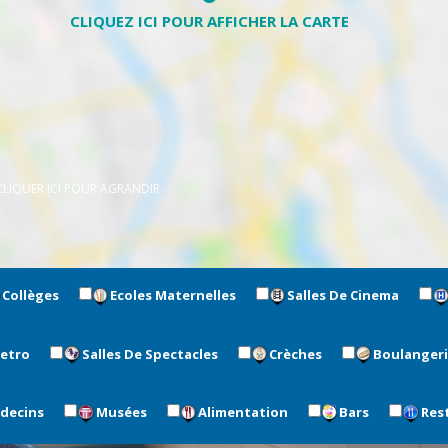
CLIQUER ICI POUR AGRANDIR
Collèges
Ecoles Maternelles
Salles De Cinema
metro
Salles De Spectacles
Crèches
Boulanger
édecins
Musées
Alimentation
Bars
Res