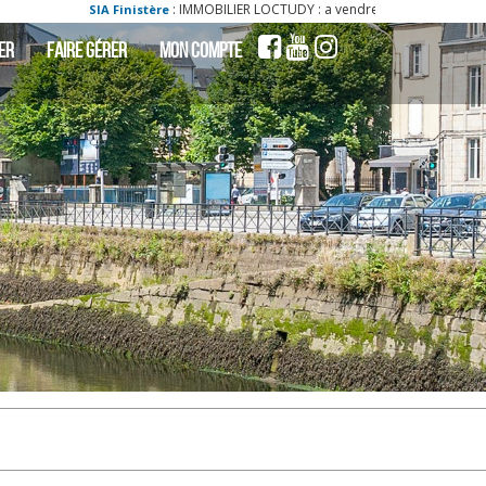
: IMMOBILIER LOCTUDY : a vendre - vente - acheter - ach appartement loctudy 2
e
ER
FAIRE GÉRER
MON COMPTE