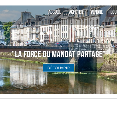
SIA Finistèr
ACCUEIL
ACHETER
VENDRE
LOU
"La Force du Mandat partagé"
DÉCOUVRIR