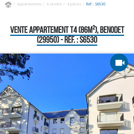
Appartements
A vendre
4 pièces
Ref. : S6530
VENTE APPARTEMENT T4 (86M²), BENODET
(29950) - RÉF. : S6530