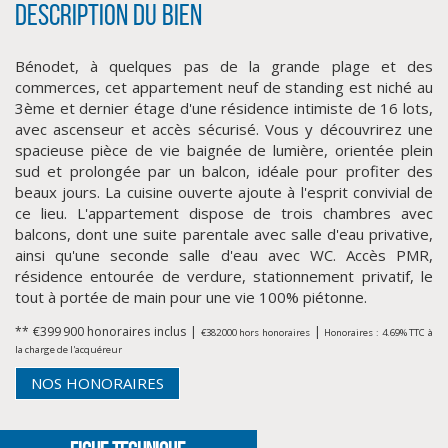
Description du bien
Bénodet, à quelques pas de la grande plage et des
commerces, cet appartement neuf de standing est niché au
3ème et dernier étage d'une résidence intimiste de 16 lots,
avec ascenseur et accès sécurisé. Vous y découvrirez une
spacieuse pièce de vie baignée de lumière, orientée plein
sud et prolongée par un balcon, idéale pour profiter des
beaux jours. La cuisine ouverte ajoute à l'esprit convivial de
ce lieu. L'appartement dispose de trois chambres avec
CLIQUER ICI POUR AGRANDIR
balcons, dont une suite parentale avec salle d'eau privative,
ainsi qu'une seconde salle d'eau avec WC. Accès PMR,
résidence entourée de verdure, stationnement privatif, le
tout à portée de main pour une vie 100% piétonne.
** €399 900
honoraires inclus
|
|
€382 000
hors honoraires
Honoraires : 4.69% TTC à
la charge de l'acquéreur
NOS HONORAIRES