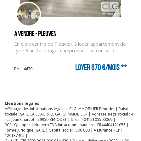
CLIQUER ICI POUR AGRANDIR
A vendre - PLEUVEN
En plein centre de Pleuven, à louer appartement de
type 3 au 1er étage, comprenant : un couloir d...
Loyer 670 €/mois
**
Rèf : 4470
Mentions légales
Affichage des informations légales : CLG IMMOBILIER Bénodet | Raison
sociale : SARL CAILLIAU & LE GARO IMMOBILIER | Adresse siège social : 41
rue Jean Charcot - 29950 BÉNODET | Siret : 40412105500069 |
RCS : Quimper | Numero TVA Intracommunautaire : FR44404121055 |
Forme juridique : SARL | Capital social : 500 000 | Assurance RCP :
120137405 |
Carte T : CPI 2903 2016 000 014 629 | Date de délivrance : 2022-11-29 |