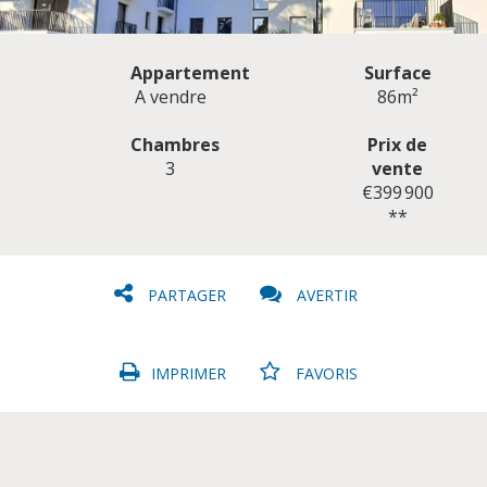
Appartement
Surface
A vendre
86m²
Chambres
Prix de
3
vente
CLIQUER ICI POUR AGRANDIR
€399 900
**
PARTAGER
AVERTIR
IMPRIMER
FAVORIS