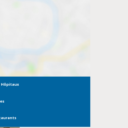
Hôpitaux
ies
taurants