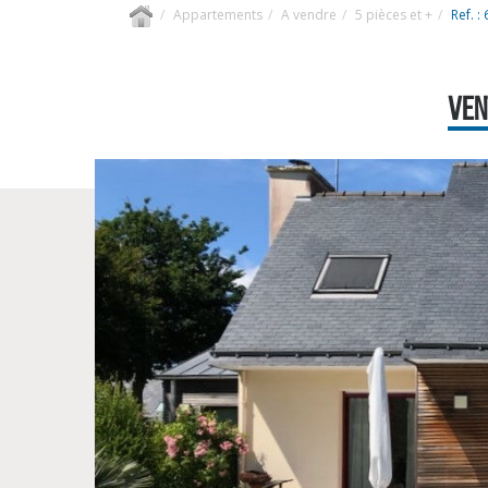
Appartements
A vendre
5 pièces et +
Ref. :
VEN