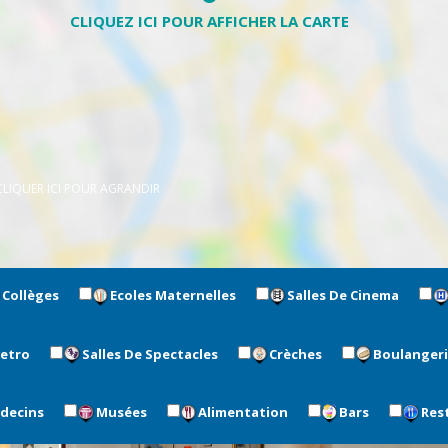
CLIQUER ICI POUR AGRANDIR
Collèges
Ecoles Maternelles
Salles De Cinema
metro
Salles De Spectacles
Crèches
Boulanger
édecins
Musées
Alimentation
Bars
Res