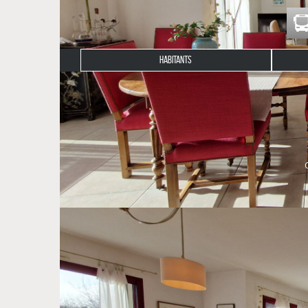
HABITANTS
Description du bien
VENDU par l'agence!!!
EXCLUSIVITÉ CLG IMMOBILIER BÉNODET
Découvrez cette superbe maison d'environ 150 m² ha
prestations de qualité et un cadre de vie idéal.
Cette maison, construite en 2003 avec agrandissem
que son excellent état général.
Au rez-de-chaussée, vous serez accueilli par un ha
des soirées conviviales. La cuisine indépendant
également un espace parental composé d'une chambr
avec porte isolée et motorisée ainsi qu' espace bua