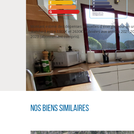
Montant estimé des dépenses annuelles d'énergie pour un u
standard entre 1900€ et 2630€. indexées aux années 2021,20
2023 (abonnement compris).
Nos biens similaires