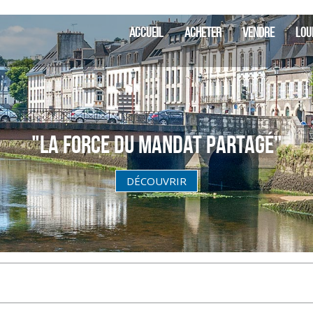
: IMMO
SIA Finistère
ACCUEIL
ACHETER
VENDRE
LOU
"La Force du Mandat partagé"
DÉCOUVRIR