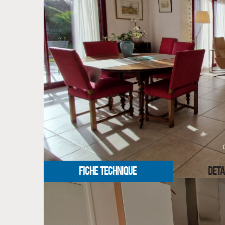
À l'étage, quatre belles chambres lumineuses (14,35 
bains et un WC indépendant.
Le terrain de 845 m² est joliment aménagé et parfait
Sud-Ouest, est idéal pour des moments de détente 
En résumé, cette maison aux volumes généreux et a
secondaire dans une localisation prisée à Bénodet.
Contactez dès aujourd'hui CLG Immobilier Bénodet po
NOS HONORAIRES
FICHE TECHNIQUE
DETA