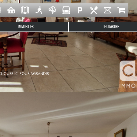
IMMOBILIER
LE QUARTIER
CLIQUER ICI POUR AGRANDIR
bitables (164 m² utiles) située dans un quartier calme et reche
ent en ossature bois de 2012, est impeccablement entretenue, 
ll d'entrée spacieux, suivi d'un salon séjour lumineux d'environ
e, aménagée, équipée et fonctionnelle, avec de nombreux ra
e, un dressing , une salle d'eau moderne avec grande douche et
nderie complète le niveau.