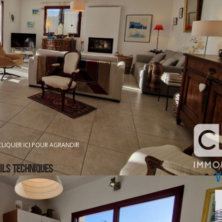
m², 16,5 m², 11,5 m² et 15,6 m²) sont à votre disposition, dont ce
ement entretenu, offrant un espace convivial sans vis-à-vis pour 
en extérieur.
u style soigné est prête à accueillir une famille ou des acqué
ur organiser une visite et découvrir ce bien d'exception.
CLIQUER ICI POUR AGRANDIR
ILS TECHNIQUES
V