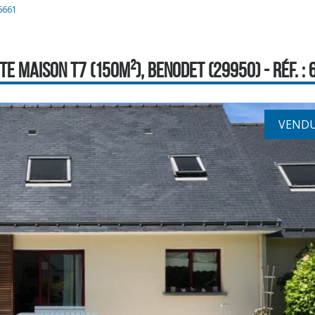
 6661
TE MAISON T7 (150M²), BENODET (29950) - RÉF. : 
VEND