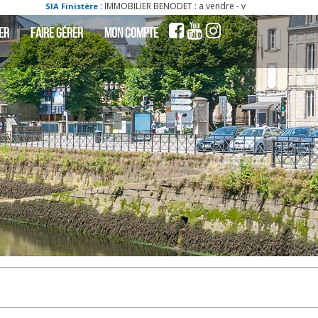
BILIER BENODET : a vendre - vente - acheter - ach maison benodet 29950 7 pièce
ER
FAIRE GÉRER
MON COMPTE