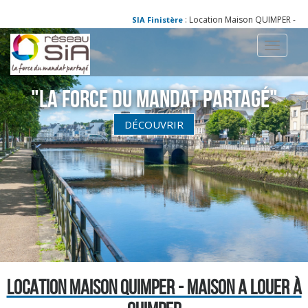
: Location Maison QUIMPER - Mais
SIA Finistère
Toggle
navigati
"La Force du Mandat partagé"
DÉCOUVRIR
LOCATION MAISON QUIMPER - MAISON A LOUER À