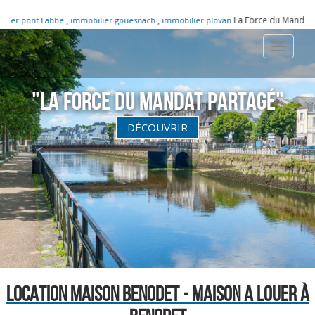
,
,
La Force du Mandat p
ier pont l abbe
immobilier gouesnach
immobilier plovan
Toggle
navigati
"La Force du Mandat partagé"
DÉCOUVRIR
LOCATION MAISON BENODET - MAISON A LOUER À