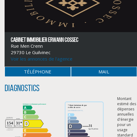
CABINET IMMOBILIER ERWANN COSSEC
Rue Men Crenn
29730 Le Guilvinec
Voir les annonces de l'agence
TÉLÉPHONE
MAIL
Diagnostics
Montant
CLIQUER ICI POUR AGRANDIR
estimé des
dépenses
annuelles
d'énergie
pour un
usage
standard