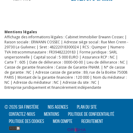
CLIQUER ICI POUR AGRANDIR
Mentions légales
Affichage des informations légales : Cabinet Immobilier Erwann Cossec |
Raison sociale : ERWANN COSSEC | Adresse siège social : Rue Men Crenn -
29730 Le Guilvinec | Siret : 48222018300024 | RCS : Quimper | Numero
TVA Intracommunautaire : FR39482220183 | Forme juridique : SARL
unipersonnelle | Capital social : 5 000 EURO | Assurance RCP : NC |
Carte T : 605 | Date de délivrance : 0000-00-00 | Lieu de délivrance : NC |
Caisse de garantie financière : Caisse de Garantie FNAIM. | N° de caisse
de garantie : NC | Adresse caisse de garantie : 89, rue de la Boétie 75008
PARIS | Montant de la garantie financière : 120 000 | Nom du médiateur :
NC | Adresse du médiateur : NC | Adresse du site : NC |
Entreprise juridiquement et financièrement indépendante
© 2026 SIA Finistère
Nos agences
Plan du site
Contactez-nous
Mentions
Politique de confidentialité
Politique des cookies
Mon compte
Recrutement