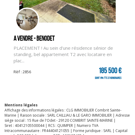
CLIQUER ICI POUR AGRANDIR
A vendre - BENODET
PLACEMENT ! Au sein d'une résidence sénior de
standing, bel appartement T2 avec locataire en
plac...
185 500 €
Rèf : 2856
dont 6% TTC d'honoraires
Mentions légales
Affichage des informations légales : CLG IMMOBILIER Combrit Sainte-
Marine | Raison sociale : SARL CAILLIAU & LE GARO IMMOBILIER | Adresse
siège social : 15 Rue de l'Odet - 29120 COMBRIT SAINTE-MARINE |
Siret : 40412105500044 | RCS : QUIMPER | Numero TVA
Intracommunautaire : FR44404121055 | Forme juridique : SARL | Capital