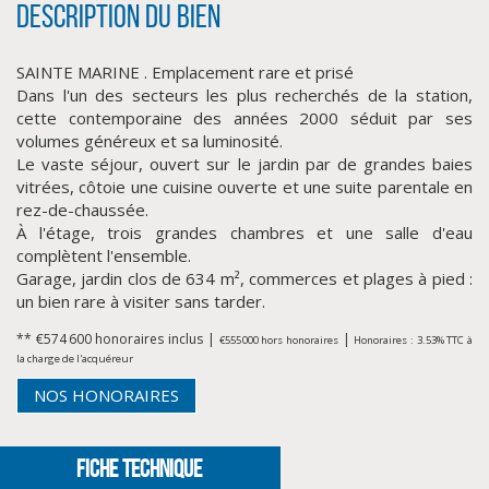
Description du bien
SAINTE MARINE . Emplacement rare et prisé
Dans l'un des secteurs les plus recherchés de la station,
cette contemporaine des années 2000 séduit par ses
volumes généreux et sa luminosité.
Le vaste séjour, ouvert sur le jardin par de grandes baies
vitrées, côtoie une cuisine ouverte et une suite parentale en
rez-de-chaussée.
À l'étage, trois grandes chambres et une salle d'eau
CLIQUER ICI POUR AGRANDIR
complètent l'ensemble.
Garage, jardin clos de 634 m², commerces et plages à pied :
un bien rare à visiter sans tarder.
** €574 600
honoraires inclus
|
|
€555 000
hors honoraires
Honoraires : 3.53% TTC à
la charge de l'acquéreur
NOS HONORAIRES
FICHE TECHNIQUE