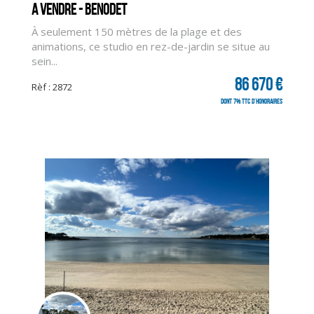
A vendre - BENODET
À seulement 150 mètres de la plage et des
animations, ce studio en rez-de-jardin se situe au
sein...
86 670 €
Rèf : 2872
dont 7% TTC d'honoraires
CLIQUER ICI POUR AGRANDIR