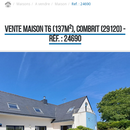
Maisons
A vendre
Maison
Ref. : 24690
VENTE MAISON T6 (137M²), COMBRIT (29120) -
RÉF. : 24690