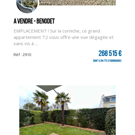
A vendre - BENODET
EMPLACEMENT ! Sur la corniche, ce grand
appartement T2 vous offre une vue dégagée et
sans vis à ...
268 515 €
Rèf : 2910
dont 5.3% TTC d'honoraires