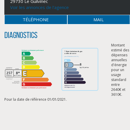
29730 Le Guilvinec
Voir les annonces de l'agence
TÉLÉPHONE
MAIL
Diagnostics
Montant
estimé des
dépenses
annuelles
d'énergie
pour un
usage
standard
entre
2640€ et
CLIQUER ICI POUR AGRANDIR
3610€.
Pour la date de référence 01/01/2021.