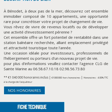
À Bénodet, à deux pas de la mer, découvrez cet ensemble
immobilier composé de 10 appartements, une opportunité
rare pour concrétiser votre projet de changement de vie.
Vous rêvez de vivre de revenus locatifs ou de développer
une activité d'investissement pérenne ?
Cet ensemble offre un fort potentiel de rentabilité dans une
station balnéaire recherchée, alliant emplacement privilégié
et attractivité touristique toute l'année.
Une occasion idéale pour investisseurs, professionnels de
CLIQUER ICI POUR AGRANDIR
l'hébergement ou porteurs d'un nouveau projet de vie.
pour plus d'informations veuillez contacter l'agence CLG de
Sainte Marine au 06.58.67.10.18 02.98.56.73.80
** €1 040 000
honoraires inclus
|
|
€1 000 000
hors honoraires
Honoraires : 4.00% TTC
à la charge de l'acquéreur
NOS HONORAIRES
FICHE TECHNIQUE