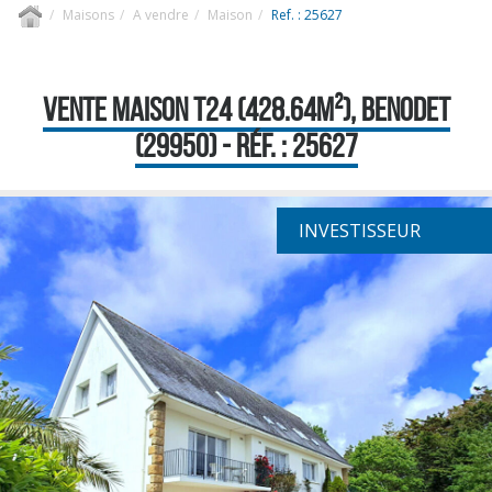
Maisons
A vendre
Maison
Ref. : 25627
VENTE MAISON T24 (428.64M²), BENODET
(29950) - RÉF. : 25627
INVESTISSEUR