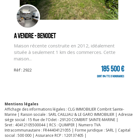
CLIQUER ICI POUR AGRANDIR
A vendre - BENODET
Maison récente construite en 2012, idéalement
située à seulement 1 km des commerces. Cette
maison...
185 500 €
Rèf : 2922
dont 6% TTC d'honoraires
Mentions légales
Affichage des informations légales : CLG IMMOBILIER Combrit Sainte-
Marine | Raison sociale : SARL CAILLIAU & LE GARO IMMOBILIER | Adresse
siège social : 15 Rue de l'Odet - 29120 COMBRIT SAINTE-MARINE |
Siret : 40412105500044 | RCS : QUIMPER | Numero TVA
Intracommunautaire : FR44404121055 | Forme juridique : SARL | Capital
social : 500 000 | Assurance RCP : 120137405 |