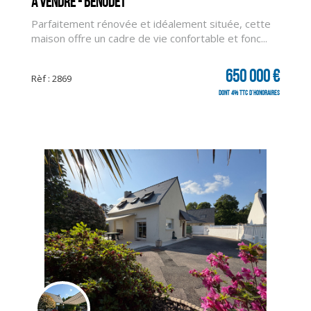
A vendre - BENODET
Parfaitement rénovée et idéalement située, cette
maison offre un cadre de vie confortable et fonc...
650 000 €
Rèf : 2869
dont 4% TTC d'honoraires
CLIQUER ICI POUR AGRANDIR