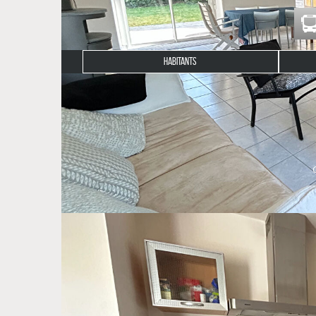
HABITANTS
Description du bien
Venez découvrir cette maison située dans un quarti
BENODET. Sa situation optimale permet de profiter
dégagées sur le jardin.
Très lumineuse, elle offre un cadre de vie agréable e
Très bien entretenue, et répartie sur trois nive
parquet d'origine, deux salles d'eau, vaste pièce am
Côté extérieur, elle bénéficie d'une terrasse en bois 
Un cabanon de jardin vient compléter cet ensemble.
Une belle opportunité dans un environnement très a
** €499 500
honoraires inclus
|
|
€480 000
hors honoraires
Honoraires : 