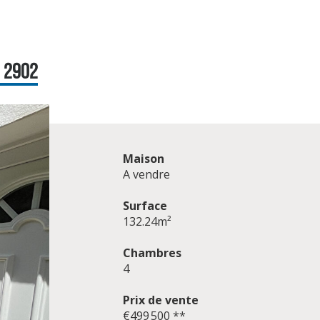
: 2902
Maison
A vendre
Surface
132.24m²
Chambres
4
Prix de vente
€499 500
**