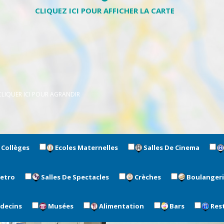
CLIQUER ICI POUR AGRANDIR
Collèges
Ecoles Maternelles
Salles De Cinema
metro
Salles De Spectacles
Crèches
Boulanger
édecins
Musées
Alimentation
Bars
Res