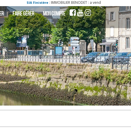
: IMMOBILIER BENODET : a vendre - vente - acheter - ach maison benodet 29950
e
ER
FAIRE GÉRER
MON COMPTE