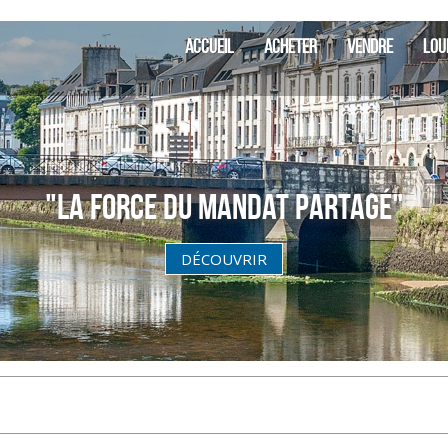
SIA Finistèr
ACCUEIL
ACHETER
VENDRE
LOU
"La Force du Mandat partagé"
DÉCOUVRIR