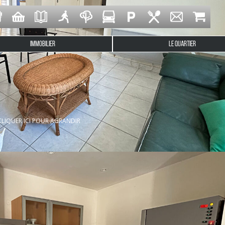
IMMOBILIER
LE QUARTIER
er prisé pour sa proximité avec le port embarcadère et nichée 
 à pieds des commerces, des services et du bord de mer. Constru
CLIQUER ICI POUR AGRANDIR
t paisible.
aux, elle comprend un bel espace de vie traversant (EST-OUE
énagée de 24 m2 environ à utiliser selon vos envies.
et d'un jardin à l'abri des regards.
gréable.
4.06% TTC à la charge de l'acquéreur