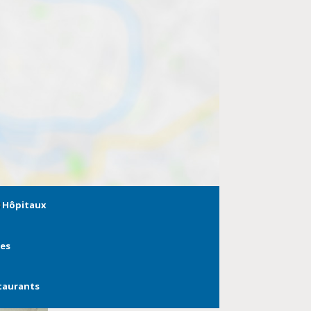
Hôpitaux
ies
taurants