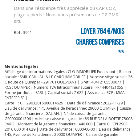
Dans une résidence très appréciée du CAP COZ,
plage à pieds ! Nous vous présentons ce T2 PMR
situ...
CLIQUER ICI POUR AGRANDIR
Loyer 764 €/mois
Rèf : 3941
charges comprises
**
Mentions légales
Affichage des informations légales : CLG IMMOBILIER Fouesnant | Raison
sociale : SARL CAILLIAU & LE GARO IMMOBILIER | Adresse siège social : 26
C Route de Quimper - 29170 FOUESNANT | Siret : 40412105500077 |
RCS : QUIMPER | Numero TVA Intracommunautaire : FR44404121055 |
Forme juridique : SARL | Capital social : 7 622 | Assurance RCP : MMA
ENTREPRISE |
Carte T : CPI 29032016000014629 | Date de délivrance : 2022-11-29 |
Lieu de délivrance : 145 Avenue de Keradennec 29000 QUIMPER | Caisse
de garantie financière : GALIAN. | N° de caisse de garantie :
GF0000001306 | Adresse caisse de garantie : 89 RUE DE LA BOETIE 75008
PARIS | Montant de la garantie financière : 440 000 | Carte G : CPI 2903
2016 000 014 629 | Date de délivrance : 0000-00-00 | Lieu de délivrance :
145, Avenue de Keradennec 29000 QUIMPER | Caisse de garantie