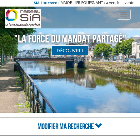
: IMMOBILIER FOUESNANT : a vendre - vente - acheter - 
SIA Finistère
Toggle
navigati
"La Force du Mandat partagé"
DÉCOUVRIR
MODIFIER MA RECHERCHE