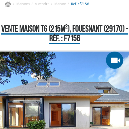
Maisons
A vendre
Maison
Ref. : f7156
VENTE MAISON T6 (215M²), FOUESNANT (29170) -
RÉF. : F7156