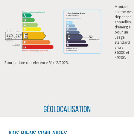
Montant
estimé des
dépenses
annuelles
d'énergie
pour un
usage
standard
entre
3600€ et
4920€.
Pour la date de référence 31/12/2023.
Géolocalisation
CLIQUER ICI POUR AGRANDIR
Nos biens similaires