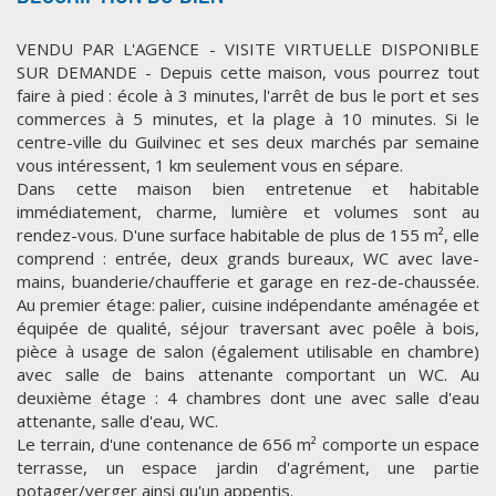
VENDU PAR L'AGENCE - VISITE VIRTUELLE DISPONIBLE
SUR DEMANDE - Depuis cette maison, vous pourrez tout
faire à pied : école à 3 minutes, l'arrêt de bus le port et ses
commerces à 5 minutes, et la plage à 10 minutes. Si le
centre-ville du Guilvinec et ses deux marchés par semaine
vous intéressent, 1 km seulement vous en sépare.
Dans cette maison bien entretenue et habitable
immédiatement, charme, lumière et volumes sont au
rendez-vous. D'une surface habitable de plus de 155 m², elle
CLIQUER ICI POUR AGRANDIR
comprend : entrée, deux grands bureaux, WC avec lave-
mains, buanderie/chaufferie et garage en rez-de-chaussée.
Au premier étage: palier, cuisine indépendante aménagée et
équipée de qualité, séjour traversant avec poêle à bois,
pièce à usage de salon (également utilisable en chambre)
avec salle de bains attenante comportant un WC. Au
deuxième étage : 4 chambres dont une avec salle d'eau
attenante, salle d'eau, WC.
Le terrain, d'une contenance de 656 m² comporte un espace
terrasse, un espace jardin d'agrément, une partie
potager/verger ainsi qu'un appentis.