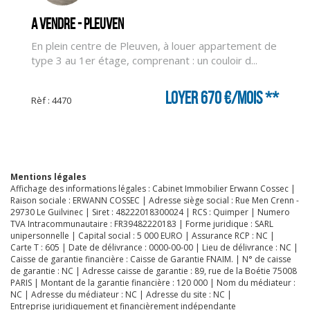
A vendre - PLEUVEN
En plein centre de Pleuven, à louer appartement de
type 3 au 1er étage, comprenant : un couloir d...
CLIQUER ICI POUR AGRANDIR
Loyer 670 €/mois
**
Rèf : 4470
Mentions légales
Affichage des informations légales : Cabinet Immobilier Erwann Cossec |
Raison sociale : ERWANN COSSEC | Adresse siège social : Rue Men Crenn -
29730 Le Guilvinec | Siret : 48222018300024 | RCS : Quimper | Numero
TVA Intracommunautaire : FR39482220183 | Forme juridique : SARL
unipersonnelle | Capital social : 5 000 EURO | Assurance RCP : NC |
Carte T : 605 | Date de délivrance : 0000-00-00 | Lieu de délivrance : NC |
Caisse de garantie financière : Caisse de Garantie FNAIM. | N° de caisse
de garantie : NC | Adresse caisse de garantie : 89, rue de la Boétie 75008
PARIS | Montant de la garantie financière : 120 000 | Nom du médiateur :
NC | Adresse du médiateur : NC | Adresse du site : NC |
Entreprise juridiquement et financièrement indépendante