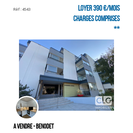
Loyer 390 €/mois
Rèf : 4543
charges comprises
**
A vendre - BENODET