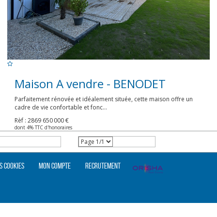
Maison A vendre - BENODET
Parfaitement rénovée et idéalement située, cette maison offre un
cadre de vie confortable et fonc...
Rèf : 2869
650 000 €
dont 4% TTC d'honoraires
s cookies
Mon compte
Recrutement