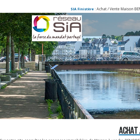
: Achat / Vente Maison BENODET - Maison
SIA Finistère
ACHAT 