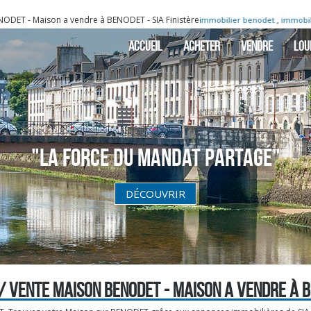
 a vendre à BENODET - SIA Finistère
,
,
immobilier benodet
immobilier fouesnant
ACCUEIL
ACHETER
VENDRE
LOU
"La Force du Mandat partagé"
DÉCOUVRIR
/ VENTE MAISON BENODET - MAISON A VENDRE À 