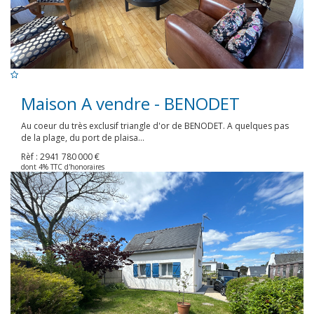
Maison A vendre - BENODET
Au coeur du très exclusif triangle d'or de BENODET. A quelques pas
de la plage, du port de plaisa...
Rèf : 2941
780 000 €
dont 4% TTC d'honoraires