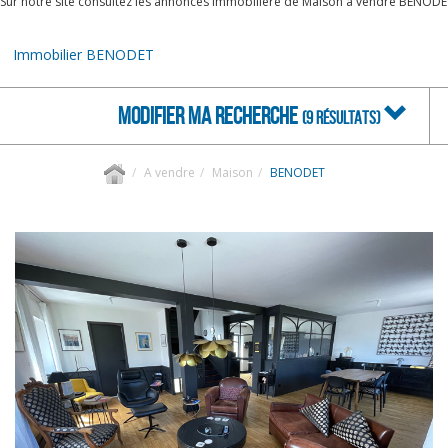
Sur notre site consultez les annonces immobilière de Maison à vendre BENODE
Immobilier BENODET
MODIFIER MA RECHERCHE
(9 RÉSULTATS)
A vendre
Maison
BENODET