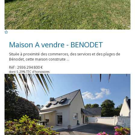
Maison A vendre - BENODET
Située à proximité des commerces, des services et des plages de
Bénodet, cette maison construite ...
Rèf : 2936
294 800 €
dont 5.29% TTC d'honoraires