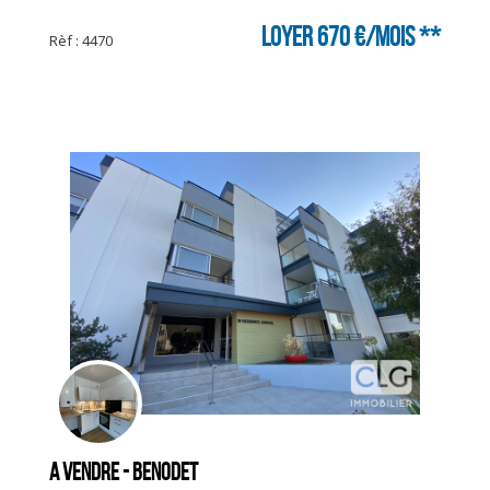
Loyer 670 €/mois
**
Rèf : 4470
A vendre - BENODET
CLIQUER ICI POUR AGRANDIR