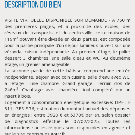
Description du bien
VISITE VIRTUELLE DISPONIBLE SUR DEMANDE - A 750 m
des premières plages, et à proximité des écoles, des
réseaux de transports, et du centre-ville, cette maison de
119m² pouvant être divisée en deux parties, est composée
pour la partie principale d'un séjour lumineux ouvert sur une
véranda, cuisine indépendante. Au premier étage, le palier
dessert 3 chambres, une salle d'eau et WC. Au deuxième
étage, un grenier aménageable.
CLIQUER ICI POUR AGRANDIR
La seconde partie de cette bâtisse comprend une entrée
indépendante, séjour avec coin cuisine, salle d'eau avec WC,
à l'étage : une chambre. Grand garage. Terrain clos de
246m². Chauffage avec chaudière fioul complété par un
insert à bois.
Logement à consommation énergétique excessive: DPE : F
311, GES F 76; estimation du montant annuel des dépenses
en énergies : entre 3920 € et 5370€ par an, selon dossier
de diagnostics effectué le 07/02/2025. Toutes les
informations sur les risques sont disponibles en agence et
sur le site georisques.gouv.fr