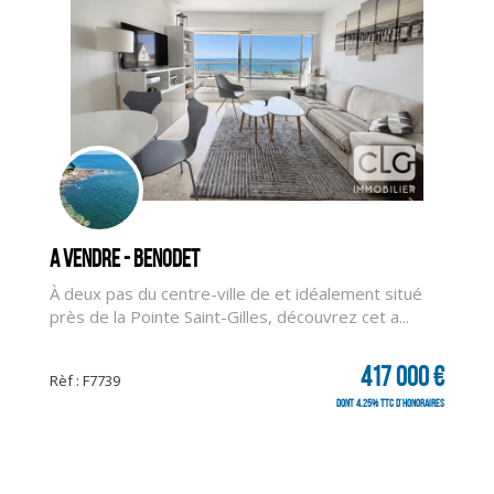
A vendre - BENODET
À deux pas du centre-ville de et idéalement situé
près de la Pointe Saint-Gilles, découvrez cet a...
417 000 €
Rèf : F7739
dont 4.25% TTC d'honoraires
CLIQUER ICI POUR AGRANDIR