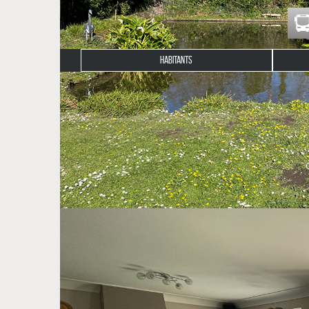
HABITANTS
Description du bien
À quelques minutes seulement des plages et des c
verdure se conjuguent au quotidien.
Dès les premiers instants, le charme opère : une at
lumière, s'ouvre sur une agréable terrasse exposé
détente. La cuisine, indépendante, est entièrement
Le rez-de-chaussée propose une vie de plain-pied co
À l'étage, l'espace nuit se compose de trois chambr
Côté pratique, la maison dispose d'un sous-sol comp