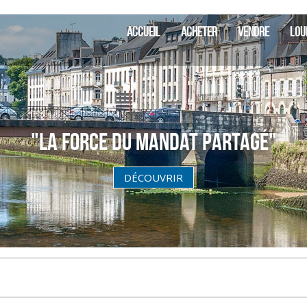
SIA Finistère
ACCUEIL
ACHETER
VENDRE
LOU
"La Force du Mandat partagé"
DÉCOUVRIR