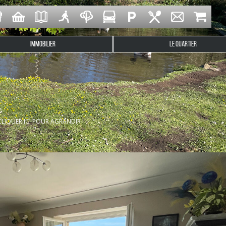
IMMOBILIER
LE QUARTIER
ommodités, cette authentique maison en pierre vous invite à 
CLIQUER ICI POUR AGRANDIR
mosphère chaleureuse, des matériaux authentiques et une belle l
e ouest, parfaite pour savourer les soirées ensoleillées. Une
 aménagée et équipée.
nfortable avec une chambre, un bureau, une salle d'eau et des t
es supplémentaires, d'un WC avec point d'eau et de nombreux ran
let ainsi que de plusieurs espaces annexes permettant stationne