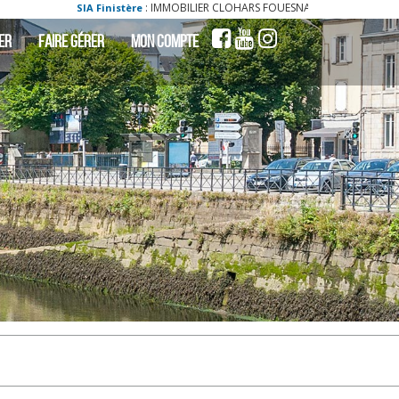
: IMMOBILIER CLOHARS FOUESNANT : a vendre - vente - acheter - ach maison cloh
ER
FAIRE GÉRER
MON COMPTE