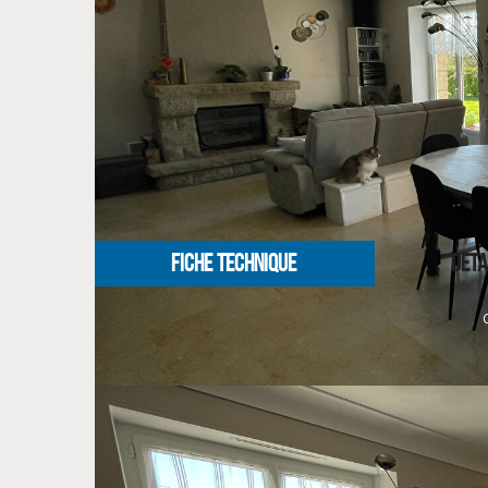
À l'extérieur, le cadre est tout simplement privilég
tranquillité environnante.
Un bien rare, alliant authenticité, confort et qualité d
** €419 500
honoraires inclus
|
|
€405 000
hors honoraires
Honoraires : 
NOS HONORAIRES
FICHE TECHNIQUE
DETA