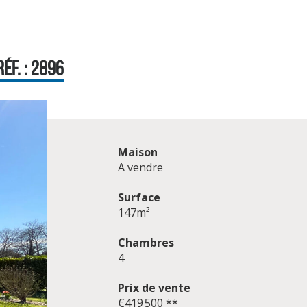
ÉF. : 2896
Maison
A vendre
Surface
147m²
Chambres
4
Prix de vente
€419 500
**