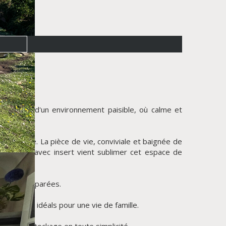
profiter d'un environnement paisible, où calme et
uminosité. La pièce de vie, conviviale et baignée de
 cheminée avec insert vient sublimer cet espace de
oilettes séparées.
gements, idéals pour une vie de famille.
ment et stockage en toute simplicité.