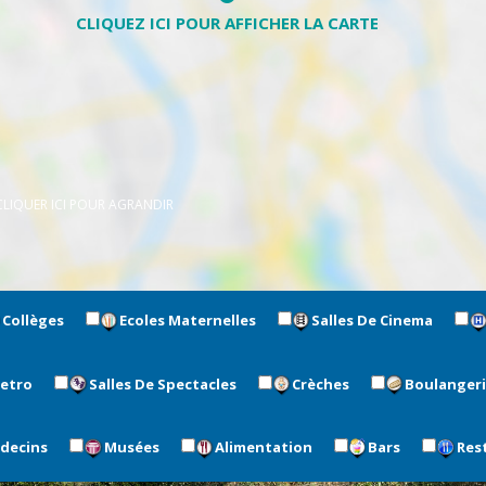
CLIQUER ICI POUR AGRANDIR
Collèges
Ecoles Maternelles
Salles De Cinema
metro
Salles De Spectacles
Crèches
Boulanger
édecins
Musées
Alimentation
Bars
Res