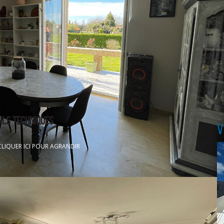
ié : un beau jardin arboré, un plan d'eau sécurisé, un potager, l
e vie, à proximité immédiate du littoral.
3.58% TTC à la charge de l'acquéreur
ILS TECHNIQUES
V
CLIQUER ICI POUR AGRANDIR