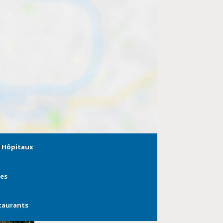
Hôpitaux
ies
taurants