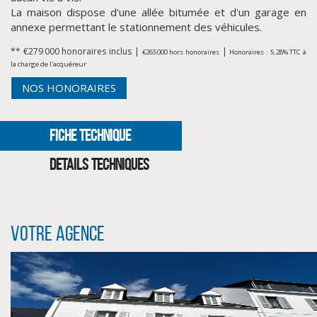
La maison dispose d'une allée bitumée et d'un garage en
annexe permettant le stationnement des véhicules.
** €279 000
honoraires inclus
|
|
€265 000
hors honoraires
Honoraires : 5.28% TTC à
la charge de l'acquéreur
NOS HONORAIRES
FICHE TECHNIQUE
DETAILS TECHNIQUES
CLIQUER ICI POUR AGRANDIR
Votre agence