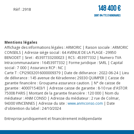
148 400 €
Rèf : 2918
dont 6% TTC d'honoraires
Mentions légales
Affichage des informations légales : ARMORIC | Raison sociale : ARMORIC
CONSEILS | Adresse siège social : 64 AVENUE DE LA PLAGE - 29950
BENODET | Siret : 45397733200023 | RCS : 453977332 | Numero TVA
Intracommunautaire : 16453977332 | Forme juridique : SARL | Capital
social : 7 000 | Assurance RCP : NC |
Carte T : CPI29032016000009379 | Date de délivrance : 2022-06-24 | Lieu
de délivrance : 145 avenue de Kéradennec 29330 QUIMPER | Caisse de
garantie financière : Groupama assurance caution. | N° de caisse de
garantie : 4000715403/1 | Adresse caisse de garantie : 8-10 rue d'ASTOR
75008 PARIS | Montant de la garantie financière : 120 000 | Nom du
médiateur : ANM CONSO | Adresse du médiateur : 2 rue de Colmar,
94300 VINCENNES | Adresse du site :
www.anmconso.com
| Date
d'obtention du label : 24/10/2024
Entreprise juridiquement et financièrement indépendante