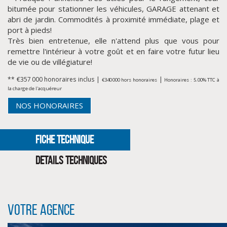
bitumée pour stationner les véhicules, GARAGE attenant et
abri de jardin. Commodités à proximité immédiate, plage et
port à pieds!
Très bien entretenue, elle n'attend plus que vous pour
remettre l'intérieur à votre goût et en faire votre futur lieu
de vie ou de villégiature!
** €357 000
honoraires inclus
|
|
€340 000
hors honoraires
Honoraires : 5.00% TTC à
la charge de l'acquéreur
NOS HONORAIRES
FICHE TECHNIQUE
CLIQUER ICI POUR AGRANDIR
DETAILS TECHNIQUES
Votre agence