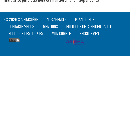
Entreprise juridiquement et financièrement indépendante
© 2026 SIA Finistère
Nos agences
Plan du site
Contactez-nous
Mentions
Politique de confidentialité
Politique des cookies
Mon compte
Recrutement
CLIQUER ICI POUR AGRANDIR