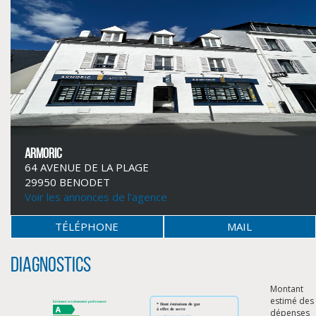
ARMORIC
64 AVENUE DE LA PLAGE
29950 BENODET
Voir les annonces de l'agence
TÉLÉPHONE
MAIL
CLIQUER ICI POUR AGRANDIR
Diagnostics
Montant
estimé des
dépenses