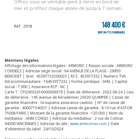
Offrez-vous un véritable pied-à-terre en bord de
mer et profitez chaque année de jusqu'à 7 semain...
148 400 €
Rèf : 2918
CLIQUER ICI POUR AGRANDIR
dont 6% TTC d'honoraires
Mentions légales
Affichage des informations légales : ARMORIC | Raison sociale : ARMORIC
CONSEILS | Adresse siège social : 64 AVENUE DE LA PLAGE - 29950
BENODET | Siret : 45397733200023 | RCS : 453977332 | Numero TVA
Intracommunautaire : 16453977332 | Forme juridique : SARL | Capital
social : 7 000 | Assurance RCP : NC |
Carte T : CPI29032016000009379 | Date de délivrance : 2022-06-24 | Lieu
de délivrance : 145 avenue de Kéradennec 29330 QUIMPER | Caisse de
garantie financière : Groupama assurance caution. | N° de caisse de
garantie : 4000715403/1 | Adresse caisse de garantie : 8-10 rue d'ASTOR
75008 PARIS | Montant de la garantie financière : 120 000 | Nom du
médiateur : ANM CONSO | Adresse du médiateur : 2 rue de Colmar,
94300 VINCENNES | Adresse du site :
www.anmconso.com
| Date
d'obtention du label : 24/10/2024