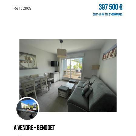
397 500 €
Rèf : 2908
CLIQUER ICI POUR AGRANDIR
dont 4.61% TTC d'honoraires
A vendre - BENODET