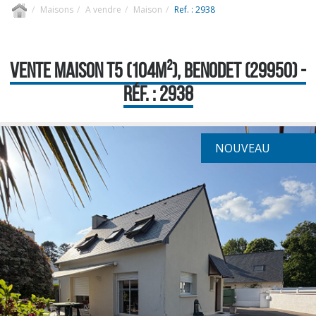
Maisons
A vendre
Maison
Ref. : 2938
VENTE MAISON T5 (104M²), BENODET (29950) -
RÉF. : 2938
NOUVEAU