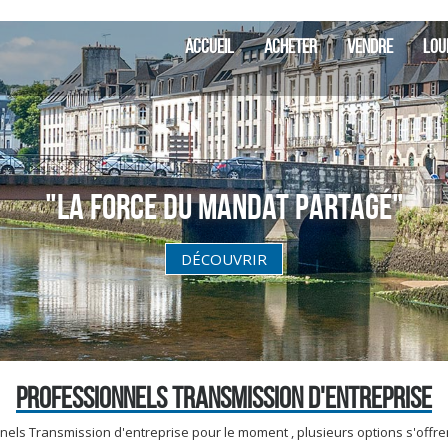
ACCUEIL
ACHETER
VENDRE
LOU
"La Force du Mandat partagé"
DÉCOUVRIR
PROFESSIONNELS TRANSMISSION D'ENTREPRISE
ls Transmission d'entreprise pour le moment , plusieurs options s'offren