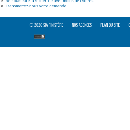
Re-soumettre la recherche avec moins de critères.
Transmettez-nous votre demande
© 2026 SIA Finistère
Nos agences
Plan du site