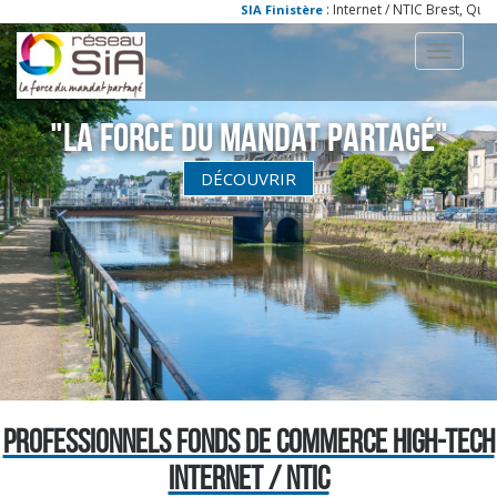
: Internet / NTIC Brest, Quim
SIA Finistère
Toggle
navigati
"La Force du Mandat partagé"
DÉCOUVRIR
PROFESSIONNELS FONDS DE COMMERCE HIGH-TECH
INTERNET / NTIC