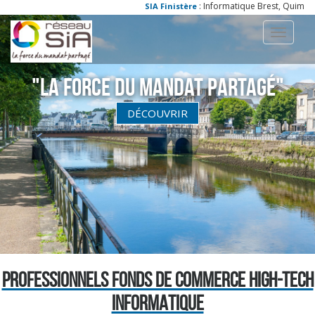
: Informatique Brest, Quimper, 
SIA Finistère
Toggle
navigati
"La Force du Mandat partagé"
DÉCOUVRIR
PROFESSIONNELS FONDS DE COMMERCE HIGH-TECH
INFORMATIQUE