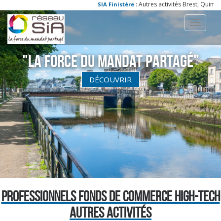
: Autres activités Brest, Quimper
SIA Finistère
Toggle
navigati
"La Force du Mandat partagé"
DÉCOUVRIR
PROFESSIONNELS FONDS DE COMMERCE HIGH-TECH
AUTRES ACTIVITÉS