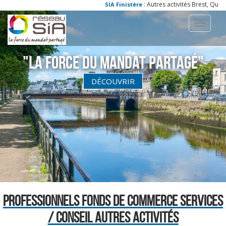
: Autres activités Brest, Quimp
SIA Finistère
Toggle
navigati
"La Force du Mandat partagé"
DÉCOUVRIR
PROFESSIONNELS FONDS DE COMMERCE SERVICES
/ CONSEIL AUTRES ACTIVITÉS