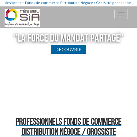
,
Professionnels Fonds de commerce Distribution Négoce / Grossiste pont l abbe
Pr
Toggle
navigati
"La Force du Mandat partagé"
DÉCOUVRIR
PROFESSIONNELS FONDS DE COMMERCE
DISTRIBUTION NÉGOCE / GROSSISTE