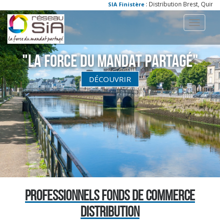
: Distribution Brest, Quimpe
SIA Finistère
Toggle
navigati
"La Force du Mandat partagé"
DÉCOUVRIR
PROFESSIONNELS FONDS DE COMMERCE
DISTRIBUTION