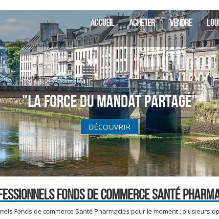
ACCUEIL
ACHETER
VENDRE
LOU
"La Force du Mandat partagé"
DÉCOUVRIR
FESSIONNELS FONDS DE COMMERCE SANTÉ PHARMA
nels Fonds de commerce Santé Pharmacies pour le moment , plusieurs opti