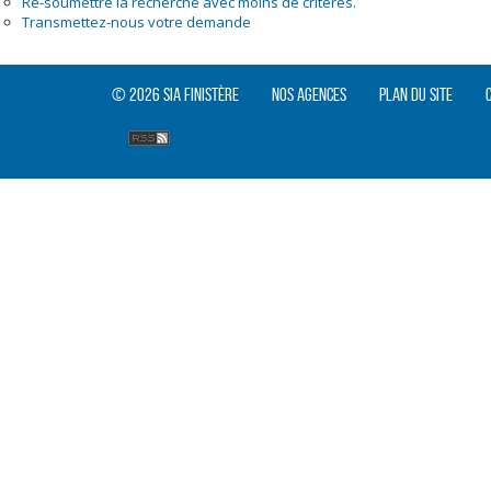
Re-soumettre la recherche avec moins de critères.
Transmettez-nous votre demande
© 2026 SIA Finistère
Nos agences
Plan du site