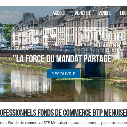
ACCUEIL
ACHETER
VENDRE
LOU
"La Force du Mandat partagé"
DÉCOUVRIR
OFESSIONNELS FONDS DE COMMERCE BTP MENUISE
nels Fonds de commerce BTP Menuiserie pour le moment , plusieurs option