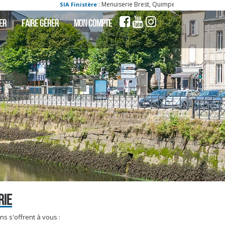
: Menuiserie Brest, Quimper, Morlaix, Chateaulin,
SIA Finistère
ER
FAIRE GÉRER
MON COMPTE
RIE
s s'offrent à vous :