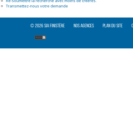
Re-soumettre la recherche avec moins de critères.
Transmettez-nous votre demande
© 2026 SIA Finistère
Nos agences
Plan du site