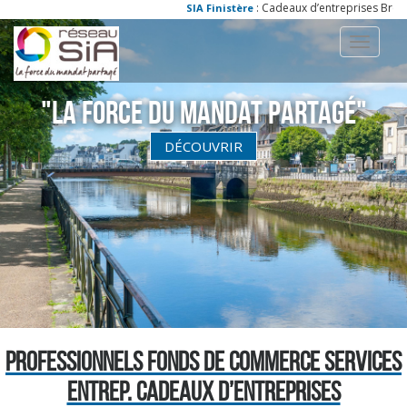
: Cadeaux d’entreprises Brest, 
SIA Finistère
Toggle
navigati
"La Force du Mandat partagé"
DÉCOUVRIR
PROFESSIONNELS FONDS DE COMMERCE SERVICES
ENTREP. CADEAUX D’ENTREPRISES