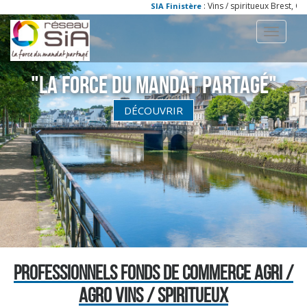
: Vins / spiritueux Brest, Qu
SIA Finistère
Toggle
navigati
"La Force du Mandat partagé"
DÉCOUVRIR
PROFESSIONNELS FONDS DE COMMERCE AGRI /
AGRO VINS / SPIRITUEUX