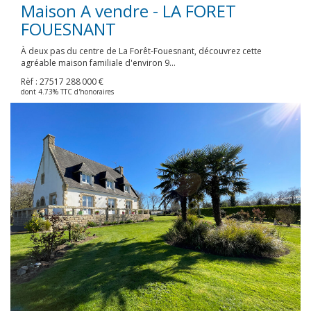
Maison A vendre - LA FORET
FOUESNANT
À deux pas du centre de La Forêt-Fouesnant, découvrez cette
agréable maison familiale d'environ 9...
Rèf : 27517
288 000 €
dont 4.73% TTC d'honoraires