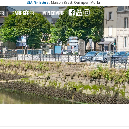
: Maison Brest, Quimper, Morlaix, Chateaulin, Landerneau | S
SIA Finistère
ER
FAIRE GÉRER
MON COMPTE