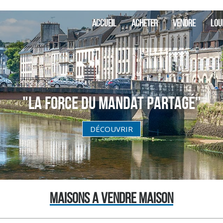
ACCUEIL
ACHETER
VENDRE
LOU
"La Force du Mandat partagé"
DÉCOUVRIR
MAISONS A VENDRE MAISON