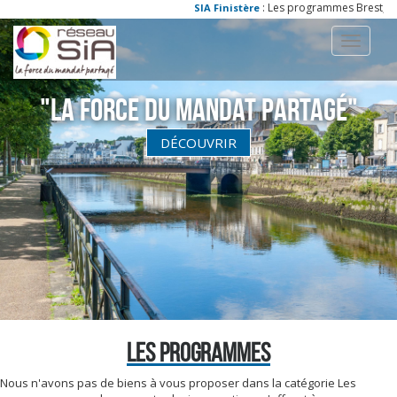
: Les programmes Brest, Quim
SIA Finistère
Toggle
navigati
"La Force du Mandat partagé"
DÉCOUVRIR
LES PROGRAMMES
Nous n'avons pas de biens à vous proposer dans la catégorie Les