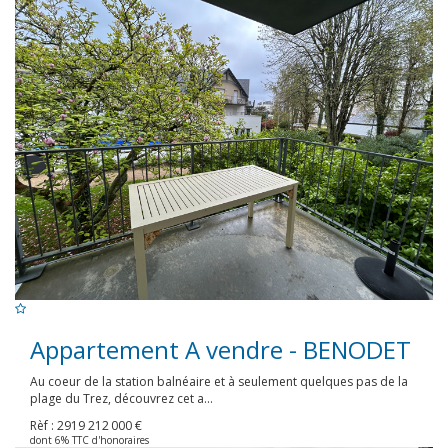
Appartement A vendre - BENODET
Au coeur de la station balnéaire et à seulement quelques pas de la
plage du Trez, découvrez cet a...
Rèf : 2919
212 000 €
dont 6% TTC d'honoraires