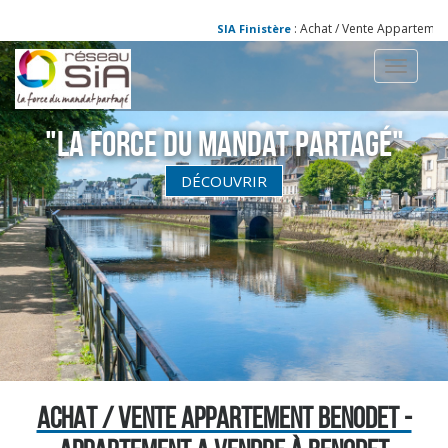
: Achat / Vente Appartement BENODET -
SIA Finistère
Toggle
navigati
"La Force du Mandat partagé"
DÉCOUVRIR
ACHAT / VENTE APPARTEMENT BENODET -