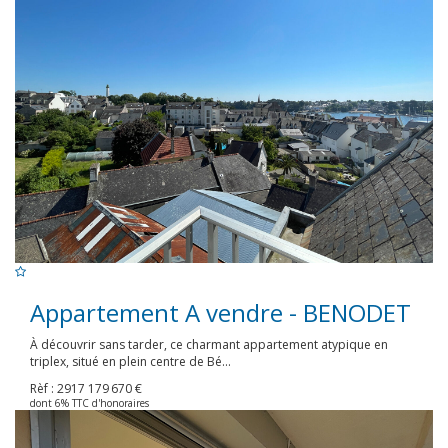
Appartement A vendre - BENODET
À découvrir sans tarder, ce charmant appartement atypique en
triplex, situé en plein centre de Bé...
Rèf : 2917
179 670 €
dont 6% TTC d'honoraires