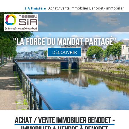
: Achat / Vente immobilier Benodet - immobilier a vendre à Beno
SIA Finistère
Toggle
navigati
"La Force du Mandat partagé"
DÉCOUVRIR
ACHAT / VENTE IMMOBILIER BENODET -