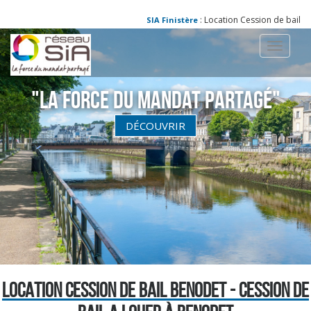
: Location Cession de bail Ben
SIA Finistère
Toggle
navigati
"La Force du Mandat partagé"
DÉCOUVRIR
LOCATION CESSION DE BAIL BENODET - CESSION DE