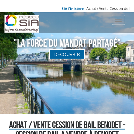
: Achat / Vente Cession de bail
SIA Finistère
Toggle
navigati
"La Force du Mandat partagé"
DÉCOUVRIR
ACHAT / VENTE CESSION DE BAIL BENODET -