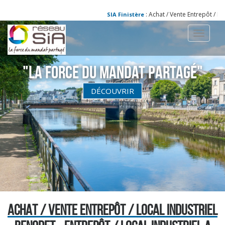
: Achat / Vente Entrepôt / Loc
SIA Finistère
Toggle
navigati
"La Force du Mandat partagé"
DÉCOUVRIR
ACHAT / VENTE ENTREPÔT / LOCAL INDUSTRIEL