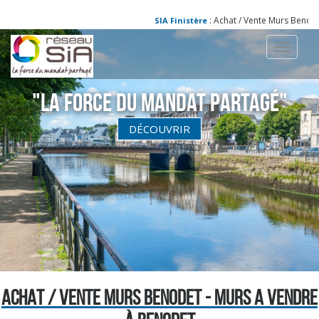
: Achat / Vente Murs Benodet 
SIA Finistère
Toggle
navigati
"La Force du Mandat partagé"
DÉCOUVRIR
ACHAT / VENTE MURS BENODET - MURS A VENDRE