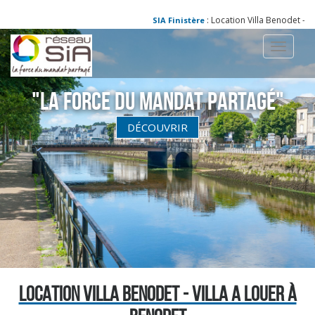
: Location Villa Benodet - Vill
SIA Finistère
Toggle
navigati
"La Force du Mandat partagé"
DÉCOUVRIR
LOCATION VILLA BENODET - VILLA A LOUER À