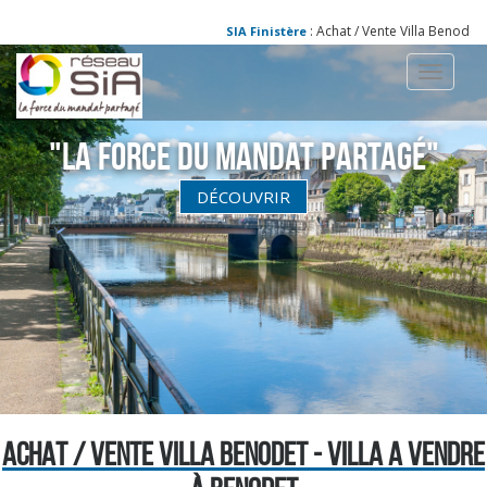
: Achat / Vente Villa Benodet - 
SIA Finistère
Toggle
navigati
"La Force du Mandat partagé"
DÉCOUVRIR
ACHAT / VENTE VILLA BENODET - VILLA A VENDRE