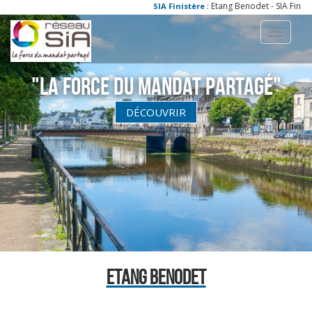
: Etang Benodet - SIA Finistè
SIA Finistère
Toggle
navigati
"La Force du Mandat partagé"
DÉCOUVRIR
ETANG BENODET