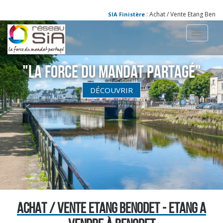
: Achat / Vente Etang Benodet
SIA Finistère
Toggle
navigati
"La Force du Mandat partagé"
DÉCOUVRIR
ACHAT / VENTE ETANG BENODET - ETANG A