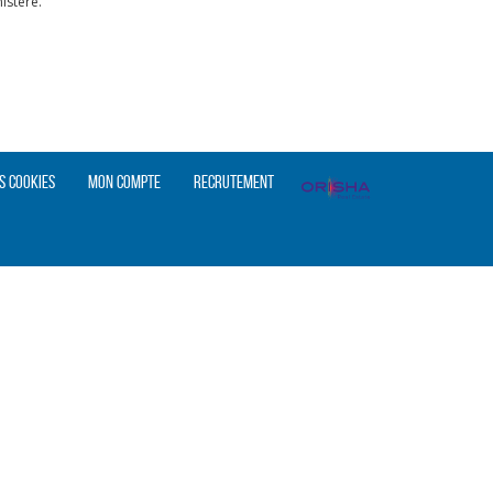
istère.
s cookies
Mon compte
Recrutement