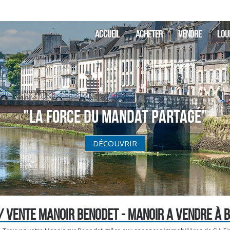
ACCUEIL
ACHETER
VENDRE
LOU
"La Force du Mandat partagé"
DÉCOUVRIR
/ VENTE MANOIR BENODET - MANOIR A VENDRE À 