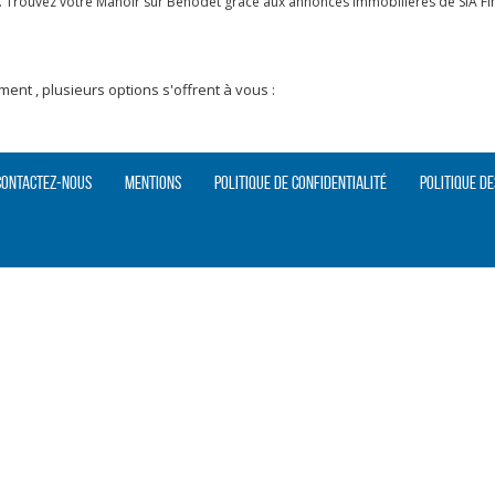
. Trouvez votre Manoir sur Benodet grâce aux annonces immobilières de SIA Fin
nt , plusieurs options s'offrent à vous :
Contactez-nous
Mentions
Politique de confidentialité
Politique de