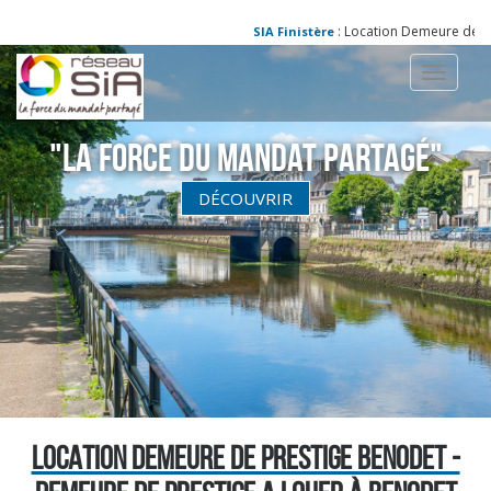
: Location Demeure de Pres
SIA Finistère
Toggle
navigati
"La Force du Mandat partagé"
DÉCOUVRIR
LOCATION DEMEURE DE PRESTIGE BENODET -