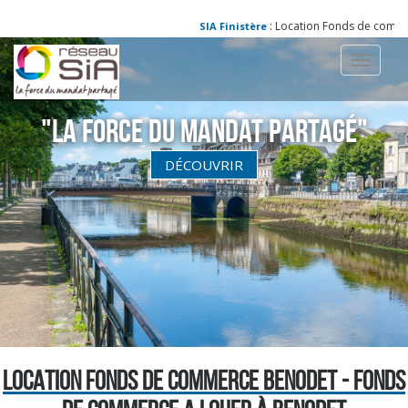
: Location Fonds de commerc
SIA Finistère
Toggle
navigati
"La Force du Mandat partagé"
DÉCOUVRIR
LOCATION FONDS DE COMMERCE BENODET - FONDS