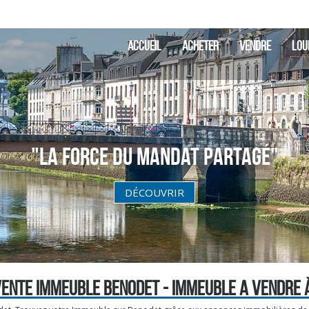
ACCUEIL
ACHETER
VENDRE
LOU
"La Force du Mandat partagé"
DÉCOUVRIR
VENTE IMMEUBLE BENODET - IMMEUBLE A VENDRE 