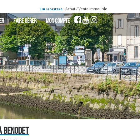
: Achat / Vente Immeuble Benodet - Immeuble a 
SIA Finistère
ER
FAIRE GÉRER
MON COMPTE
À BENODET