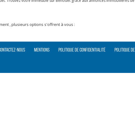
det. Trouvez votre Immeuble sur Benodet grâce aux annonces immobilières de S
nt , plusieurs options s'offrent à vous :
Contactez-nous
Mentions
Politique de confidentialité
Politique de