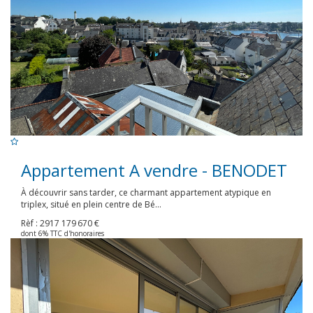
Appartement A vendre - BENODET
À découvrir sans tarder, ce charmant appartement atypique en
triplex, situé en plein centre de Bé...
Rèf : 2917
179 670 €
dont 6% TTC d'honoraires