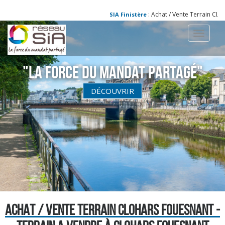
: Achat / Vente Terrain CLO
SIA Finistère
Toggle
navigati
"La Force du Mandat partagé"
DÉCOUVRIR
ACHAT / VENTE TERRAIN CLOHARS FOUESNANT -