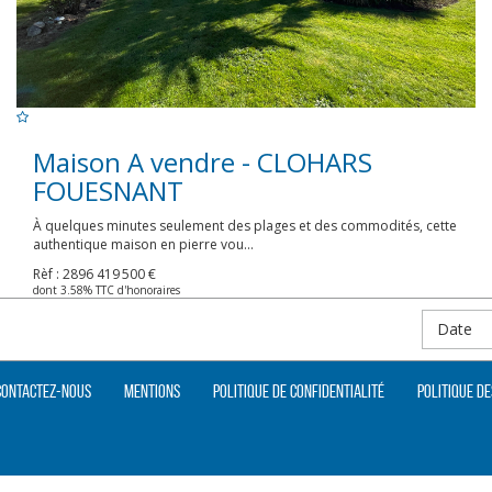
Maison A vendre - CLOHARS
FOUESNANT
À quelques minutes seulement des plages et des commodités, cette
authentique maison en pierre vou...
Rèf : 2896
419 500 €
dont 3.58% TTC d'honoraires
Date
Contactez-nous
Mentions
Politique de confidentialité
Politique de