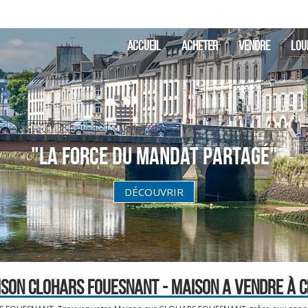
ACCUEIL
ACHETER
VENDRE
LOU
"La Force du Mandat partagé"
DÉCOUVRIR
ISON CLOHARS FOUESNANT - MAISON A VENDRE À 