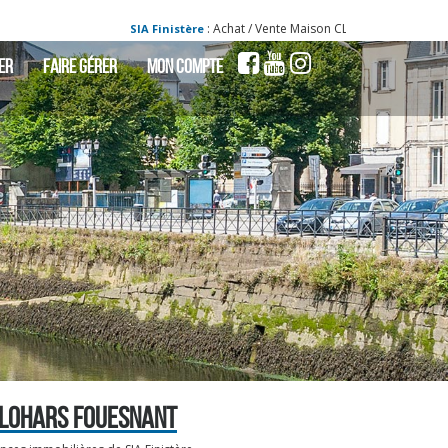
: Achat / Vente Maison CLOHARS FOUESNANT - Mais
SIA Finistère
ER
FAIRE GÉRER
MON COMPTE
CLOHARS FOUESNANT