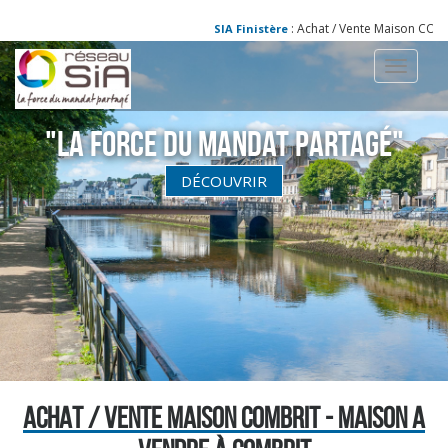
: Achat / Vente Maison COMBR
SIA Finistère
Toggle
navigati
"La Force du Mandat partagé"
DÉCOUVRIR
ACHAT / VENTE MAISON COMBRIT - MAISON A