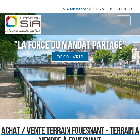
: Achat / Vente Terrain FOUESNA
SIA Finistère
Toggle
navigati
"La Force du Mandat partagé"
DÉCOUVRIR
ACHAT / VENTE TERRAIN FOUESNANT - TERRAIN A